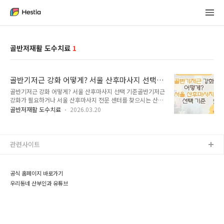
골반저재활 도수치료
1
골반기저근 강화 어떻게? 서울 산후마사지 선택
기준
골반기저근 강화 어떻게? 서울 산후마사지 선택 기준골반기저근
강화가 필요하거나 서울 산후마사지 전문 센터를 찾으시는 산모
님들이라면 제왕절개 이후의 회복 과정에 대해 깊은 관심을 두고
골반저재활 도수치료
2026.03.20
계실 것입니다.아이가 태어나는 신성한 출산 과정은 산모에게 수
많은 변화를 가져다주는 매우 중요한 시기라고 볼 수 있습니다.
특히 제왕절개 수술은 자궁벽 내부까지 절개가 이루어지는 외과
적 처치이기에 흉터는 물론이고 보이지 않는 내부 조직의 불편함
관련사이트
이 함께 나타날 수밖에 없습니다.이러한 불편함 때문에 수술을
두려워하시거나 꺼리시는 분들도 많으시지만 잘 회복한다면 크
게 걱정하지 않으셔도 괜찮습니다.제대로 회복하는 방법에 대해
공식 홈페이지 바로가기
궁금하시다면 오늘 이 시간을 통해 궁금증을 해결해 보시길 바랍
우리동네 산부인과 유튜브
니다. 핵심 요약1. 제왕절개 유착 현상은 적절한..