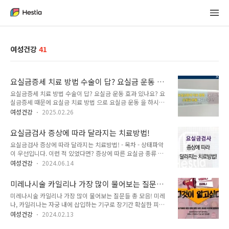
여성건강
41
요실금증세 치료 방법 수술이 답? 요실금 운동 효
과 있나요?
요실금증세 치료 방법 수술이 답? 요실금 운동 효과 있나요? 요
실금증세 때문에 요실금 치료 방법 으로 요실금 운동 을 하시는
분들이 많습니다.이 질환은 여성들에게 있어서 두려움으로 나타
여성건강
2025.02.26
나기도 하고 걱정과 고민을 다양하게 주고 있습니다.오늘은 헤스
티아 여성의원 신사본점과 함께 다양한 요실금 종류와 증상, 치
요실금검사 증상에 따라 달라지는 치료방법!
료법엔 어떤 것들이 있는지 알아보겠습니다. -목차-요실금 무엇
요실금검사 증상에 따라 달라지는 치료방법! - 목차 - 상태파악
일까?종류에 따라 다른 요실금증세요실금 치료 방법 수술이 답
이 우선입니다. 이런 적 있었다면? 증상에 따른 요실금 종류 요
일까?요실금 운동 으로 예방하기헤스티아 여성의원 문의 요실
실금검사 요역동학검사! 소변은 참기 힘들고, 자주 마려운 거 같
금 무엇일까? 요실금이란 자신의 의지와 상관없이 소변이 나오
여성건강
2024.06.14
은 느낌이 들면 "요실금검사를 해봐야하나?" 하는 생각이 들게
게 되는 걸 뜻하고 있어요. 보통은 출산을 경험한 여성분들이나
됩니다. 소변과 관련된 질환을 생각해 보면 방광염이나 요실금이
노화가 진행 중인 장년층들에게 증상이 많이 나타나고 있어요.하
미레나시술 카일리나 가장 많이 물어보는 질문들
떠오르실 겁니다. 요실금은 예상보다 많은 사람들이 경험해 본
지만 드물게 젊은 나이에도 이 질환은 생길 수..
총 모음!
미레나시술 카일리나 가장 많이 물어보는 질문들 총 모음! 미레
적이 있으며, 지금도 요실금 증상을 겪는 분들이 많은데요. 요실
나, 카일리나는 자궁 내에 삽입하는 기구로 장기간 확실한 피임
금 치료방법을 제대로 알기 위해 요실금검사가 필수라고 합니
을 원하거나, 극심한 월경과다·월경통으로 고생하는 분들이 많
다. 상태파악이 우선입니다. 요실금 증상이 발생하면 비뇨기과
여성건강
2024.02.13
이 알아보고 계신 자궁내피임기구입니다. 자궁 내에 직접 삽입되
에 가야할지 산부인과에 가야 할지 고민되곤 합니다. 요실금 치