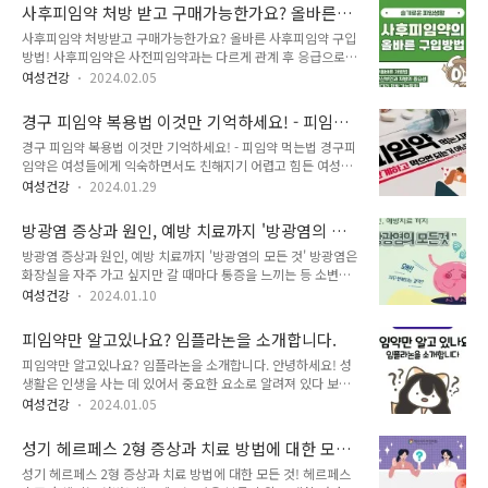
기 때문에 삽입 후 성관계 여부, 부작용 여부, 제거에 대해 궁금
료를 위해서 중요한 것은 제대로 된 검사를 통해 어떤 요실금인
사후피임약 처방 받고 구매가능한가요? 올바른
해하시는 질문이 많은데요. 함께 알아보도록 하겠습니다. 피임기
지 요실금의 종류를 정확히 파악한 ..
사후피임약 구입방법!
사후피임약 처방받고 구매가능한가요? 올바른 사후피임약 구입
구 안전한건가요? 많은 여성들의 만년 고민이자 걱정거리인 '피
방법! 사후피임약은 사전피임약과는 다르게 관계 후 응급으로
임'. 피임의 방법에는 여러 가지 다양한 방법들이 존재합니다. 가
복용하는 피임약입니다. 피임을 제대로 하지 못한 경우 급하게
장 편리하고 많이 사용되는 방법으로는 콘돔이 있는데요. 바로바
여성건강
2024.02.05
복용해야 하는데 병원의 처방 없인 구입하기 힘들어 당황스러울
로 원할 때 가까운 편의점이나 약국에서 구매가 가능하다는 편리
때가 있는데요. 사후피임약 처방 방법에 대해 알아보도록 하겠습
한 장점이 있습니다. 콘돔의 피임성공률은 82%로 높은 편이지
경구 피임약 복용법 이것만 기억하세요! - 피임약
니다. 사후피임약 처방 약국에서 살 수 없나요? 사후피임약은 의
만 정확한 사용법 숙지가 안되어 있거나..
먹는법
경구 피임약 복용법 이것만 기억하세요! - 피임약 먹는법 경구피
사의 처방 없이 구입이 불가능한 전문의약품입니다. 진료 후 처
임약은 여성들에게 익숙하면서도 친해지기 어렵고 힘든 여성호
방이 있어야만 복용이 가능하며 약국에서 처방전 없이 구입이 불
르몬제입니다. 경구 피임약 복용법이 까다롭고 제때 복용하지 않
가능합니다. 피임이 제대로 되지 않아 실패했을 경우나 원치 않
여성건강
2024.01.29
으면 피임 효과에 지장이 갈 수 있기 때문에 먹는 시점부터 복용
은 성관계 후 빠른 복용을 원하여 무작정 약국에 가서 구입을 원
방법까지 꼭 유의해서 복용해야 합니다. 피임약 그냥 관계 후 먹
해도 처방전 없이 약을 받을 수 없습니다. 사후피임약을 처방받
방광염 증상과 원인, 예방 치료까지 '방광염의 모
는 거 아닌가요? 피임약 복용 전 많은 분들이 '피임약 그냥 관계
기 위해 어느 병원을 가야 하는지, 어떤 방식..
든것'
방광염 증상과 원인, 예방 치료까지 '방광염의 모든 것' 방광염은
후에 먹으면 되는 거 아닌가요?' 하고 생각하시는 겁니다. 경구
화장실을 자주 가고 싶지만 갈 때마다 통증을 느끼는 등 소변을
피임약은 입으로 먹는 피임약이라는 뜻으로 임신을 피하고 싶을
보기 전부터 본 후까지 불편한 증상이 대표적인데요. 한번 걸리
때 복용하는 여성호르몬제입니다. 요즘은 피임을 위해서도 복용
여성건강
2024.01.10
면 재발도 자주 되는 질환이기 때문에 제대로 된 치료법과 일상
하지만 중요한 날을 앞두고 배란 주기를 조절하기 위해서 사용하
생활 속 예방습관을 기르는 것이 좋습니다. 이것이 방광염 증상
는 경우가 많아졌으며, 그 외에도 불규칙한 생리를 조절하기 위
피임약만 알고있나요? 임플라논을 소개합니다.
입니다. 방광염의 대표적인 증상에 대해 먼저 알아보도록 하겠습
해, 여드름을 치료하기 위해 복용하..
피임약만 알고있나요? 임플라논을 소개합니다. 안녕하세요! 성
니다. 하루 8회 이상 소변을 보는 빈뇨증상 갑자기 소변이 확 마
생활은 인생을 사는 데 있어서 중요한 요소로 알려져 있다 보니
려운 절박뇨 증상 소변을 볼 때 통증이 있는 배뇨통 증상 소변을
최근에는 젊은 층 분들도 많이 하고 있어요.그렇기 때문에 올바
참기 힘든 증상 소변 후에도 덜 본 것 같은 잔뇨감 증상 치골 위
여성건강
2024.01.05
른 성생활을 하는 것이 더욱 중요하게 됐죠. 계획적으로 임신을
쪽 통증 허리 아래쪽 통증 피가 소변에 섞여 나오는 혈뇨 증상 악
하게 된다면 축복이지만, 원치 않는 임신을 할 경우에는 많은 문
취를 동반한 혼탁뇨 증상 이렇게 방광염은 증상이 다양하고 비교
성기 헤르페스 2형 증상과 치료 방법에 대한 모든
제가 발생하곤 해요. 그래서 이러한 부작용을 막기 위해 많은 방
적 괴로운 증상들이 많..
것!
성기 헤르페스 2형 증상과 치료 방법에 대한 모든 것! 헤르페스
법들이 연구되고 있어요. 올바른 피임 방법? 약을 복용하기도 하