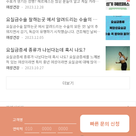
수포가 생기는 성병? 헤르페스는 많은 분들이 알고 계실 거라고
고 기구를 사용하는 방법이 있죠. 여기서 중요한 것은 개인에게
생각합니다. 입술에 나는 포진으로 많이 알려져 있지만 대표적인
알맞은 방법으로 진행해야 합니다. 많은 분들이 피임 방법이라고
여성건강
2023.12.28
성병 중 하나이기도 합니다. 성기에 나는 헤르페스는 성병이다
하면 사후 피임약을 많이 떠올리시는 데요. 하지만 사후 피임약
보니 감염이 된 것을 알게 되면 많이 속상하고 부끄러워하시는데
을 자주 복용하게 된다면 높은 용량의 호르몬을 복용하는 것이
요실금수술 잘하는곳 에서 알려드리는 수술의 모
요. 성기에 나는 헤르페스는 증상이 있을 수도 없을 수도 있기 때
되기 때문에 자제하는 것이 좋아요..
든 것!
요실금수술 잘하는곳 에서 알려드리는 수술의 모든 것! 날이 추
문에 내가 언제 감염된 것인지 누구에게 감염이 된 것인지 확인
워지면서 감기, 독감이 유행하기 시작했습니다. 건조해진 날씨로
하기 힘들기 때문에 나와 나의 파트너에게 언제 위협이 될지 모
기침이 자주 발생하고 땀이 나질 않아 소변이 더 자주 마려워지
르는데요. 헤르페스라고 하면 피곤할 때 입술 주변에 발생하는
여성건강
2023.12.05
는 자연현상이 발생하는데요. 요실금증상을 가지고 있는 분들의
작은 물집을 많이 떠올리시는데요. 헤르페스 바이러스는 2가지
증상이 심해지면서 치료를 위해 요실금수술을 많이 알아보는 시
타입으로 나뉘면서 타입에 따라 수포가 발생하는 위치가 다릅니
요실금증세 종류가 나뉜다는데 혹시 나도?
기입니다. 오늘 요실금수술 잘하는곳에서 요실금수술에 대한 모
다. 오늘 알아볼 성기 헤르페스는 ..
요실금증세 종류가 나뉜다는데 혹시 나도? 요실금증세를 느껴본
든 것에 대해 알려드리도록 하겠습니다. 요실금수술 잘하는곳 특
적 있는 여성이라면 특히 중년 여성이라면 요실금에 대해 많이
별함은 무엇일까? 요실금수술 잘하는곳 에서 알려드릴 내용 중
들어보고 익숙하실 겁니다. 요실금은 나도 모르게 소변을 참지
오늘 꼭 기억해주셔야할 내용은 세가지 입니다. 먼저 요실금수술
여성건강
2023.10.27
못하고 새는 증상을 말합니다. 소변이 어떻게 새는지 요실금증세
은 무조건 소변조절이 어렵다고 진행하는 것이 아니라는 점입니
에 따라 요실금종류도 나뉩니다. 다양한 요실금종류 중 가장 흔
다. 요실금은 종류에 따라 치료방법이 달라지기 때문에 요실금이
한 세 가지 요실금인 복압성요실금, 절박성요실금, 혼합성요실금
더보기
의심된다면 요실금수술 잘하는곳에 방문하여 꼭 ..
에 대해서 함께 알아보도록 하겠습니다. 가장 흔한 복압성 요실
금 복압성요실금은 전체 요실금 중 80-90%를 차지하는 가장 흔
한 요실금종류 중 하나입니다. 복압성 요실금은 배에 힘이 들어
가면서 복압이 올라갈때 소변이 새는 경우를 말합니다. 복압이
관련사이트
올라가는 경우는 기침을 할 때, 재채기를 할 때, 크게 웃을 때, 달
리기, 줄넘기 등을 하다가 갑자기..
고객명
빠른 문의 신청
공식 홈페이지 바로가기
연락처
우리동네 산부인과 유튜브