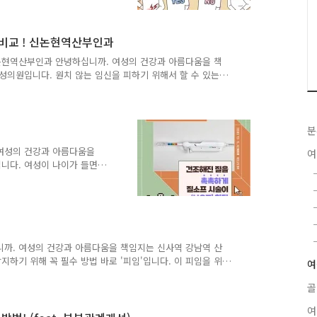
나오다 보니 신체적으로 큰
물론 모든 여성에 해당하는
탄력의 문제로 고민을 많이
 비교 ! 신논현역산부인과
는 조직과 근육들로 이루어
력을 높여주는 근육들이 존재
신논현역산부인과 안녕하십니까. 여성의 건강과 아름다움을 책
서 손상되거나 늘어날 수 있
의원입니다. 원치 않는 임신을 피하기 위해서 할 수 있는
 여러 가지 방법들이 있습니다. 그 중에서 가장 대표적인 방법
용과 나의 몸에 아주 작은 피임루프를 삽입해 주는 자궁 내
 부담스럽고 방법도 간단한 피임약을 통한 피임을 선호하십니
실하고 꾸준하게 약을 스케줄에 맞게 복용해 주여야 확실한 피
분
 ..
.여성의 건강과 아름다움을
여
니다. 여성이 나이가 들면
 여러 가지 몸의 변화가 발
니다.여자라면 한 번쯤은 갱
를 방지하고 무사히 넘어가기
하겠죠?갱년기가 오게 되면
실 이 질건조증은 갱년기가
로 질이 건조해지면서 문제
까. 여성의 건강과 아름다움을 책임지는 신사역 강남역 산
면 없던 성교통이 발생할 수
하기 위해 꼭 필수 방법 바로 '피임'입니다. 이 피임을 위
여
겁니다. 약을 먹기도 하고 기구의 도움을 받기도 하고 여성
골
 중 어느 방법이 더 완벽하다 할 수 없어서 막상 피임을 하
지 고민이 되셨을 겁니다. 막상 내가 약으로 피임을 하려고
여
담스럽고 번거롭다면 직접 몸 안에 삽입을 해주는 기구의 도움을