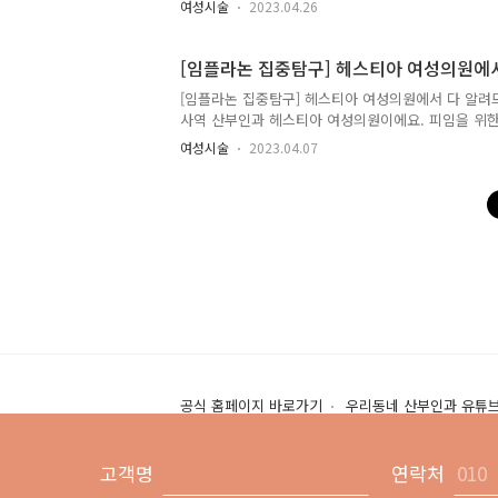
여성시술
2023.04.26
위해 여러 가지 방법들을 고려할 수 있죠. 이런 방법
다양합니다. 여기서 중요한 것은 어떤 방법을 선택하
죠. 여러 방법들 중에선 상대적으로 수술이 보다 확실
[임플라논 집중탐구] 헤스티아 여성의원에
들이 부담스러워 수술이 꺼려질 수 있어요. 그렇다고 .
[임플라논 집중탐구] 헤스티아 여성의원에서 다 알려
사역 산부인과 헤스티아 여성의원이에요. 피임을 위한
어요. 종류가 다양한 만큼 어떤 방법이 더 좋을지, 
여성시술
2023.04.07
이 나에게 맞는 것일지 고민이 되곤 하죠. 약을 정시
삽입하는 것이 부담스럽다면 임플라논 시술을 기대해볼
세하게 알아보도록 합시다. #임플라논 #임플라논시술
알려진 피임법 임플라논, 무엇일까요? 임플라논이란 피
공식 홈페이지 바로가기
우리동네 산부인과 유튜
고객명
연락처