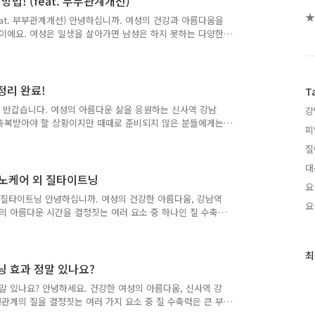
법! (feat. 부부관계개선)
★
eat. 부부관계개선) 안녕하십니까. 여성의 건강과 아름다움을
이에요. 여성은 일생을 살아가면 남성은 하지 못하는 다양한
벤트는 임신과 출산을 꼽을 수 있겠습니다. 이 경험들을 통해
 변화들로 인해서 원래 없었던 문제들이 발생하죠. 질 이완증
게 되면 가장 많이 호소하는 문제점이 파트너와의 관계 시 만
증이 생기는 것이에요. 요즘에는 성에 대한 인식이 많이
정리 완료!
T
..
! 반갑습니다. 여성의 아름다운 삶을 응원하는 신사역 강남
강
 축복받아야 할 상황이지만 때때로 준비되지 않은 분들에게는
피
 또는 남들과는 다르게 너무 심한 생리통을 멈추고 싶은 분
질
자궁에 특수한 기능을 가진 장치를 삽입함으로써 생리를 막아
좋기 때문에 많은 분들이 고려하고 있는 방법 중 하나입니다.
대
 종류에 따라서 조금씩 다르기 때문에 어떤 것을 선택해야 할
소노케어 외 질타이트닝
요
치에 ..
 질타이트닝 안녕하십니까. 여성의 건강한 아름다움, 강남역
요
 아름다운 시간을 결정짓는 여러 요소 중 하나인 질 수축
게 되면 이를 개선해보기 위해 다양한 방법들이 존재합니다.
들이 계시죠. 여기서 중요한 점은 어떤 방법이든 노력만큼 원
중에선 상대적으로 수술이 효과는 확실하지만 회복이나,통증,마
최
최
완을 그냥 방치하기엔.... 통증이나 회복에 부담도 없으면서
닝 효과 정말 있나요?
근
이라면..
글
말 있나요? 안녕하세요. 건강한 여성의 아름다움, 신사역 강
과
관계의 질을 결정짓는 여러 가지 요소 중 질 수축력은 큰 부
인
이유들 때문에 질 수축력이 떨어지게 되면 이를 개선해 보기