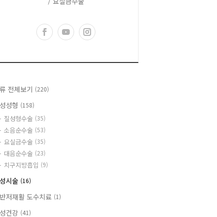
/ 요실금수술
류 전체보기
(220)
성성형
(158)
질성형수술
(35)
소음순수술
(53)
요실금수술
(35)
대음순수술
(23)
치구지방흡입
(9)
성시술
(16)
반저재활 도수치료
(1)
성건강
(41)