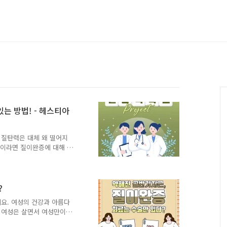
는 방법! - 헤스티아
 질탄력은 대체 왜 떨어지
성이라면 질이완증에 대해 들
법 중 질타이트닝 방법인 비
타이트닝 비비브시술의 원리부
요한 경우까지 헤스티아 여
 비비브? 그게 대체 뭔가
?
알려져 있기도 하고 질축소
요. 여성의 건강과 아름다
시술적인 방법입니다. 질타
 여성은 살면서 여성만이
한 방법과 고주파를 이용한
다. 그중 가장 큰 경험은