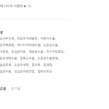
헤스티아 이벤트★
(2)
ag
남산부인과,
외음부가려움증,
이쁜이수술,
임약복용법,
헤스티아여성의원,
소음순수술,
이완증,
요실금치료,
대음순수술,
치구지방흡입,
음순성형수술,
질축소수술,
소음순수술병원,
실금증세,
소음순성형,
질수축,
질성형,
실금수술,
요실금치료방법,
질타이트닝,
근글
인기글