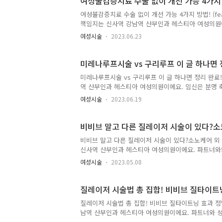
여성불감증치료 수술 없이 개선 가능 4가지 방
받아 볼 수 도 있습니다. 몸 안에 삽입해 주는 기구 ..
여성불감증치료 수술 없이 개선 가능 4가지 방법! (f
책임지는 신사역 강남역 산부인과 헤스티아 여성의원
이벤트들을 경험하기도 합니다. 그중에서 가장 큰 이
여성시술
2023.06.23
서 여성은 몇 가지의 신체적 변화도 겪게 됩니다. 이
의 경우 대표적인 증상 중 하나예요. 질 이완증이 있
족도가 떨어지거나 남편과의 부부관계개선을 위함 불감
미레나루프시술 vs 구리루프 이 글 하나면 
개선되었기도 하면서 자기 관리에 더욱 신경을 쓰기 시
미레나루프시술 vs 구리루프 이 글 하나면 정리 완료
역 산부인과 헤스티아 여성의원이에요. 임신은 분명
큰 걱정거리이죠. 내가 원치 않는 임신을 막기 위해서
여성시술
2023.06.19
들이 알아보는 방법으로 '자궁내장치' 가 있어요. 
피임을 유도하는 이 방법은 사용기간도 길고 효과도 
막상 알아보려고 하면 종류도 여러 가지고 효과 또한
비비브 말고 다른 질레이저 시술이 있다?
지 고민이 됩니다. 그래서 이번 시간에는 자궁내피임장
비비브 말고 다른 질레이저 시술이 있다?소노케어 외
신사역 산부인과 헤스티아 여성의원이에요. 파트너와의
력. 선천적이나 후천적인 이유로 질 수축력이 떨어지
여성시술
2023.05.08
수술도 있고 시술도 있고 운동으로 개선해 보려는 분
하는 효과를 얻을 수 있을지 인데요. 여러 방법들 
취 등 여러 애로사항들이 동반됩니다. 그렇다고 질 이
질레이저 시술법 총 집합! 비비브 질타이트
효과도 좋은 방법은 없을까요? 이런 고민을 하신 분들
질레이저 시술법 총 집합! 비비브 질타이트닝 효과 정
남역 산부인과 헤스티아 여성의원이에요. 파트너와 성
분을 차지합니다. 그런데 선천적으로 혹은 후천적인 