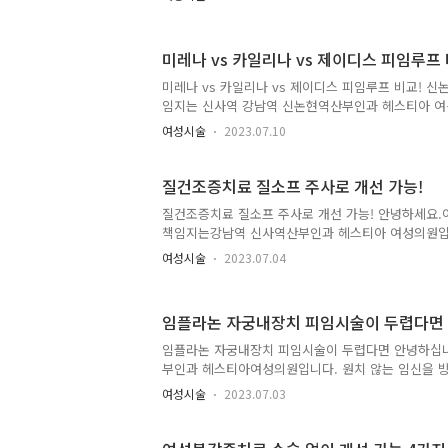
바로 임신과 출산이겠죠. 여성의 좁은 질로 아기가 
손상으로 인해 구조적으로도 변화가 생기게 됩니다. 
것은 아니지만 많은 여성분들이 질이완증과 같은 질
미레나 vs 카일리나 vs 제이디스 피임루프
하십니다. 여성의 질은 탄력있고 신축성을 가지고 있
져 있습니다. 질 주위엔 장기를 지탱해 주면서 질탄
미레나 vs 카일리나 vs 제이디스 피임루프 비교! 
합니다. 그런데 이 근육들이 임산과 출산을 경험하면
임지는 신사역 강남역 신논현역산부인과 헤스티아 여성
습니다. 한번 늘어나고 손..
방법으로 '피임'이 있습니다. 이 피임을 위한 방법은
여성시술
2023.07.10
으로는 약을 통해서 도움을 받아볼 수 있는 피임약복
장치 삽입 방법이 있습니다. 많은 분들이 그나마 덜
다. 그런데 피임약을 통한 방법은 짜인 시간대로 성
질건조증치료 질소프 주사로 개선 가능!
임효과를 볼 수 있습니다. 그렇기 때문에 내가 만약 약을
질건조증치료 질소프 주사로 개선 가능! 안녕하세요
책임지는강남역 신사역산부인과 헤스티아 여성의원입
서 점점 여성호르몬의 분비가 줄어들게 되고그로 인해
여성시술
2023.07.04
생할 수 있습니다.그중 대표적인 것이 바로 갱년기입
년기에 대한 걱정과 염려를 한 번쯤 하게 됩니다.이
위해서는 평소에 미리 준비하고 관리하는 것이 중요
임플라논 자궁내장치 피임시술이 두렵다면
발생하는 대표적인 상태로는 질건조증이 있습니다.사
아리어도 발생할 수 있습니다.질건조증이란 말 그대
임플라논 자궁내장치 피임시술이 두렵다면 안녕하십니
가 되는 상태를 말합니다.이렇게 질이 건조해지게 되
부인과 헤스티아여성의원입니다. 원치 않는 임신을 방지
있어 치료가 필요합니다.내가 갱..
해서는 많은 방법들이 있는 것을 찾아보실 수 있으실 
여성시술
2023.07.03
의 생리주기를 이용하여 관계를 가져보기도 합니다. 이
려고 하면 어떻게 선택하여 나에게 적용시켜주어야 할
하니.... 꾸준히 빼놓지 않고 약을 챙겨 먹기가 부