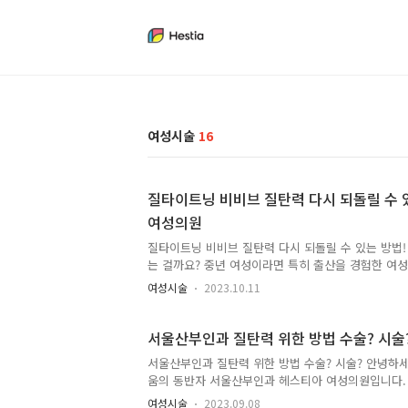
여성시술
16
질타이트닝 비비브 질탄력 다시 되돌릴 수 있
여성의원
질타이트닝 비비브 질탄력 다시 되돌릴 수 있는 방법!
는 걸까요? 중년 여성이라면 특히 출산을 경험한 여
어보신 적 있으실 겁니다. 다양한 시술, 수술적인 방
여성시술
2023.10.11
비브! 들어보신 적이 있으실 거라 생각합니다. 질 
터 시술과정, 그리고 마지막으로 비비브시술이 꼭 필
성의원에서 함께 알아보도록 하겠습니다. 질 타이트닝?
서울산부인과 질탄력 위한 방법 수술? 시술
요? 질 타이트닝 중 하나인 비비브시술는 가장 많이 
서울산부인과 질탄력 위한 방법 수술? 시술? 안녕하세
수술이 두렵거나 부담스러운 경우 도전해볼 수 있는 
움의 동반자 서울산부인과 헤스티아 여성의원입니다.
이트닝 시술은 여러 가지로 나뉘는데 레이저를 이용
할 수 있는 경험으로 인해 신체적 변화를 겪기도 합니
방법 그리고 필러를 주입..
여성시술
2023.09.08