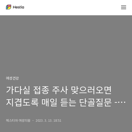
여성건강
가다실 접종 주사 맞으러오면
지겹도록 매일 듣는 단골질문 -
솔직히 궁금했음 ㅇㅈ?
헤스티아 여성의원
2023. 3. 13. 18:51