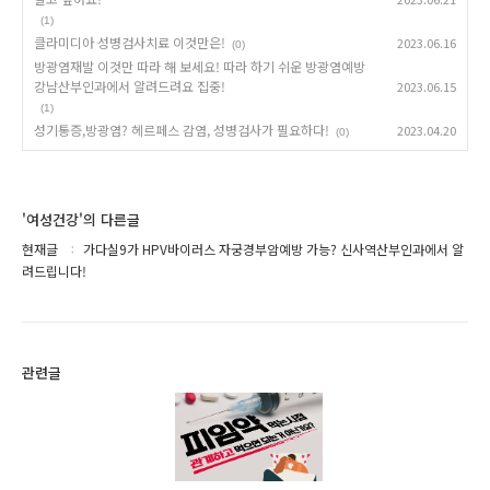
(1)
클라미디아 성병검사치료 이것만은!
2023.06.16
(0)
방광염재발 이것만 따라 해 보세요! 따라 하기 쉬운 방광염예방
강남산부인과에서 알려드려요 집중!
2023.06.15
(1)
성기통증,방광염? 헤르페스 감염, 성병검사가 필요하다!
2023.04.20
(0)
'여성건강'의 다른글
현재글
가다실9가 HPV바이러스 자궁경부암예방 가능? 신사역산부인과에서 알
려드립니다!
관련글