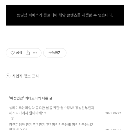
동영상 서비스가 종료되어 해당 콘텐츠를 재생할 수 없습니다.
공감
구독하기
사업자 정보 표시
'
여성건강
' 카테고리의 다른 글
생리미루는피임약 중요한 날을 위한 필수정보! 강남산부인과
헤스티아에서 알아가세요!
2023.06.22
(1)
경구피임약 관계 전? 관계 후? 피임약복용법 피임약복용시기
알고 싶어요!
2023.06.21