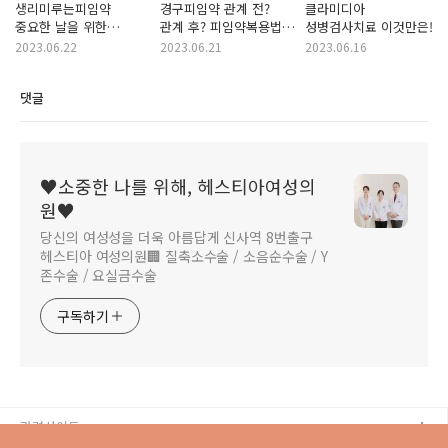
생리미루는피임약
경구피임약 관계 전?
클라미디아
중요한 날을 위한
관계 후? 피임약복용법
성병검사치료 이것만은!
필수정보! 강남산부인과
피임약복용시기 알고
2023.06.22
2023.06.21
2023.06.16
헤스티아에서
싶어요!
알아가세요!
댓글
♥소중한 나를 위해, 헤스티아여성의
원♥
당신의 여성성을 더욱 아름답게 신사역 8번출구
헤스티아 여성의원🏢 질축소수술 / 소음순수술 / Y
존수술 / 요실금수술
구독하기
관련사이트