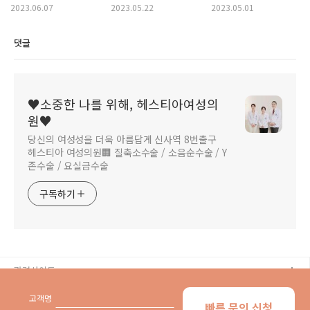
헤스티아여성의원에서!
요실금수술이 꼭
요실금치료까지 총정리 -
2023.06.07
2023.05.22
2023.05.01
필요할까?
요실금산부인과
댓글
♥소중한 나를 위해, 헤스티아여성의
원♥
당신의 여성성을 더욱 아름답게 신사역 8번출구
헤스티아 여성의원🏢 질축소수술 / 소음순수술 / Y
존수술 / 요실금수술
구독하기
관련사이트
고객명
빠른 문의 신청