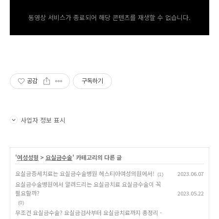
동영상 서비스가 종료되어 해당 콘텐츠를 재생할 수 없습니다.
공감
구독하기
사업자 정보 표시
'
여성성형
>
요실금수술
' 카테고리의 다른 글
요실금증세치료는 요실금수술병원 헤스티아여성의원에서!
2023.06.07
(1)
요실금수술병원에서 알려드리는 요실금치료 요실금수술이 꼭
필요할까?
2023.05.22
(0)
무조건 요실금수술? 요실금검사부터 요실금치료까지 총정리 -