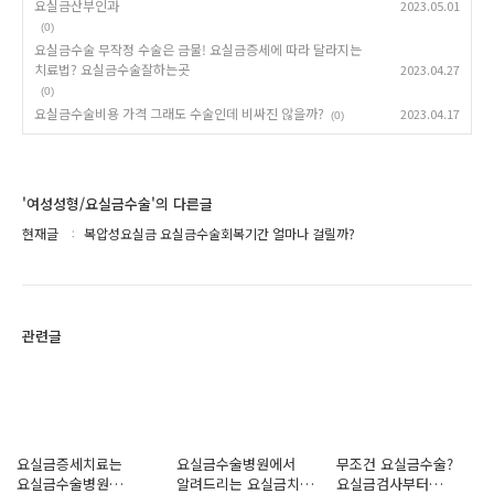
요실금산부인과
2023.05.01
(0)
요실금수술 무작정 수술은 금물! 요실금증세에 따라 달라지는
치료법? 요실금수술잘하는곳
2023.04.27
(0)
요실금수술비용 가격 그래도 수술인데 비싸진 않을까?
2023.04.17
(0)
'여성성형/요실금수술'의 다른글
현재글
복압성요실금 요실금수술회복기간 얼마나 걸릴까?
관련글
요실금증세치료는
요실금수술병원에서
무조건 요실금수술?
요실금수술병원
알려드리는 요실금치료
요실금검사부터