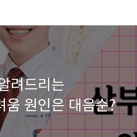
 알려드리는
움 원인은 대음순?