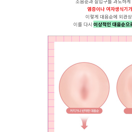
소음순과 질입구를 과도하게 
염증이나 여자생식기가
이렇게 대음순에 외관상
이를 다시
이상적인 대음순으로