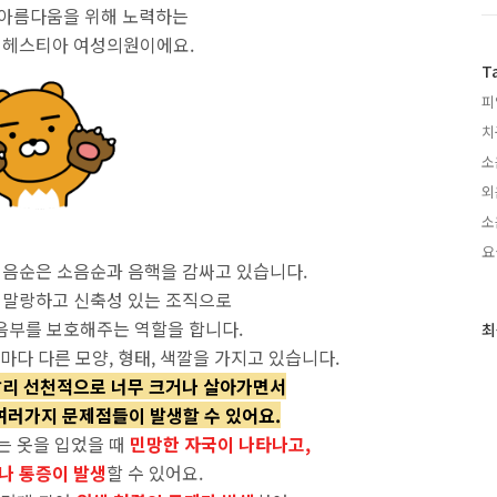
 아름다움을 위해 노력하는
 헤스티아 여성의원이에요.
T
피
치
소
외
소
요
대음순은 소음순과 음핵을 감싸고 있습니다.
 말랑하고 신축성 있는 조직으로
음부를 보호해주는 역할을 합니다.
최
최
근
다 다른 모양, 형태, 색깔을 가지고 있습니다.
글
달리 선천적으로 너무 크거나 살아가면서
과
여러가지 문제점들이 발생할 수 있어요.
인
기
는 옷을 입었을 때
민망한 자국이 나타나고,
글
나 통증이 발생
할 수 있어요.