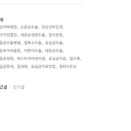
ag
임약복용법,
소음순수술,
강남산부인과,
구지방흡입,
대음순성형수술,
질이완증,
음순수술병원,
질축소수술,
요실금수술,
음부가려움증,
이쁜이수술,
대음순수술,
음순성형,
헤스티아여성의원,
요실금치료,
질수축,
실금증세,
질성형,
요실금치료방법,
질타이트닝,
근글
인기글