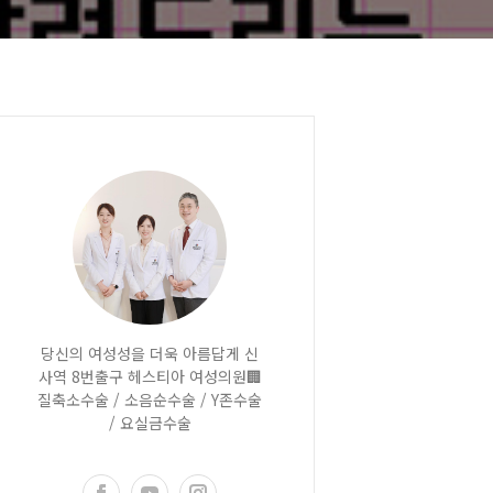
당신의 여성성을 더욱 아름답게 신
사역 8번출구 헤스티아 여성의원🏢
질축소수술 / 소음순수술 / Y존수술
/ 요실금수술