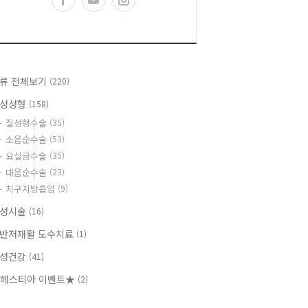
류 전체보기
(220)
성성형
(158)
질성형수술
(35)
소음순수술
(53)
요실금수술
(35)
대음순수술
(23)
치구지방흡입
(9)
성시술
(16)
반저재활 도수치료
(1)
성건강
(41)
헤스티아 이벤트★
(2)