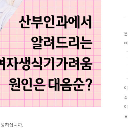
분
여
여
골
여
★
안녕하십니까.