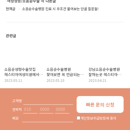
'여성성형/소음순수술'의 다른글
현재글
소음순수술병원 진료 시 무조건 물어보는 단골 질문들!
관련글
소음순성형수술맛집
소음순수술병원
강남소음순수술병원
헤스티아여성의원에서
찾아보면 꼭 언급되는
잘하는곳 헤스티아
알려드리는 회음부성형
헤스티아여성의원,
여성의원이 다
2023.05.11
2023.05.10
2023.04.21
펙트체크!
비결이 뭘까?
알려드립니다!
소음순수술잘하는곳
댓글
고객명
빠른 문의 신청
연락처
메모
개인정보취급방침에 동의
♥소중한 나를 위해, 헤스티아여성의
원♥