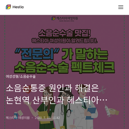
여성성형/소음순수술
소음순통증 원인과 해결은
논현역 산부인과 헤스티아
여성의원
헤스티아 여성의원
2023. 7. 17. 11:42