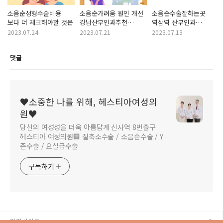
소음순성형수술비용
소음순가려움 원인 개선
소음순수술잘하는곳
보다 더 체크해야할 것은
강남산부인과추천
역삼역 산부인과
헤스티아 여성의원
헤스티아 여성의원
2023.07.24
2023.07.21
2023.07.13
댓글
♥소중한 나를 위해, 헤스티아여성의
원♥
당신의 여성성을 더욱 아름답게 신사역 8번출구
헤스티아 여성의원🏢 질축소수술 / 소음순수술 / Y
존수술 / 요실금수술
구독하기
관련사이트