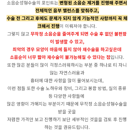
소음순성형수술의 포인트는
변형된 소음순 제거를 진행해 주면서
전체적인 음부 밸런스를 맞춰주고,
수술 전 그리고 후에도 문제가 되지 않게 기능적인 사항까지 꼭 체
크해서 진행
이 이뤄져야 합니다.
그렇지 않고
무작정 소음순을 줄여주게 되면 수술 후 없던 불편함
이 발생할 수 있고,
최악의 경우 모양이 마음에 들지 않아 재수술을 하고싶은데
소음순이 너무 짧아 재수술이 불가능해질 수 있다는 점
입니다.
또한 많은 분들이 많이 걱정스러워하시는 부분 중 하나로 티 자니
않는 자연스러움과
흉터에 대한 사항을 많이 물어보시는데,
이런 점들 또한 수술 노하우와 장비, 그리고 봉합 방법, 실의 종류
등 다양한 사항들에
많은 영향이 가해지는 부분이기 때문에 무작정 소음순성형수술을
받을 곳을
저렴한 가격만 보고 진행하기 보단 세부적인 것을을 검토 후 진행
하는 것을 권유드립니다.