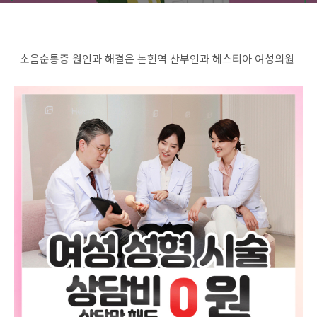
소음순통증 원인과 해결은 논현역 산부인과 헤스티아 여성의원