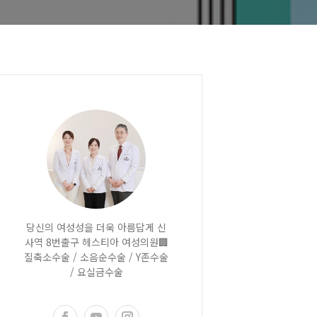
당신의 여성성을 더욱 아름답게 신
사역 8번출구 헤스티아 여성의원🏢
질축소수술 / 소음순수술 / Y존수술
/ 요실금수술