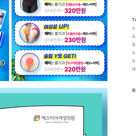
T
소
요
질
소
요
대
최
최
근
글
과
인
기
글