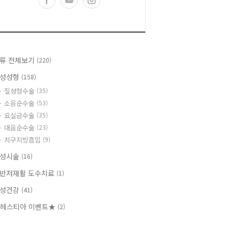
류 전체보기
(220)
성성형
(158)
질성형수술
(35)
소음순수술
(53)
요실금수술
(35)
대음순수술
(23)
치구지방흡입
(9)
성시술
(16)
반저재활 도수치료
(1)
성건강
(41)
헤스티아 이벤트★
(2)