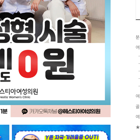
분
여
여
골
여
★