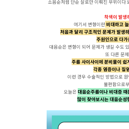
소음순처럼 단순 살로만 이뤄진 부위이다
착색이 발생
여기서 변형이란
비대하고 늘
처음과 달리 구조적인 문제가 발생
주원인으로 다가올
대음순은 변형이 되어 문제가 생길 수도 
또 다른 문제
주름 사이사이에 분비물이 쉽
각종 염증이나 질염
이런 경우 수술적인 방법으로 
불편함으로부터
오늘은
대음순주름이나 비대증 때
많이 찾아보시는 대음순성