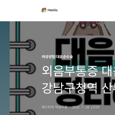
여성성형/대음순수술
외음부통증 대
강남구청역 산
여성의원
헤스티아 여성의원
2023. 7. 18. 12:59