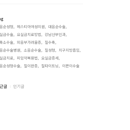
ag
음순성형,
헤스티아여성의원,
대음순수술,
실금수술,
요실금치료방법,
강남산부인과,
축소수술,
외음부가려움증,
질수축,
음순수술병원,
소음순수술,
질성형,
치구지방흡입,
실금치료,
피임약복용법,
요실금증세,
음순성형수술,
질이완증,
질타이트닝,
이쁜이수술,
근글
인기글