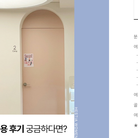
분
여
여
골
여
★