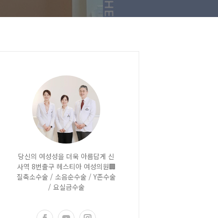
당신의 여성성을 더욱 아름답게 신
사역 8번출구 헤스티아 여성의원🏢
질축소수술 / 소음순수술 / Y존수술
/ 요실금수술