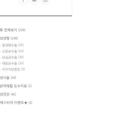
류 전체보기
(220)
성성형
(158)
질성형수술
(35)
소음순수술
(53)
요실금수술
(35)
대음순수술
(23)
치구지방흡입
(9)
성시술
(16)
반저재활 도수치료
(1)
성건강
(41)
헤스티아 이벤트★
(2)