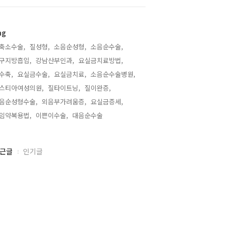
ag
축소수술,
질성형,
소음순성형,
소음순수술,
구지방흡입,
강남산부인과,
요실금치료방법,
수축,
요실금수술,
요실금치료,
소음순수술병원,
스티아여성의원,
질타이트닝,
질이완증,
음순성형수술,
외음부가려움증,
요실금증세,
임약복용법,
이쁜이수술,
대음순수술,
근글
인기글