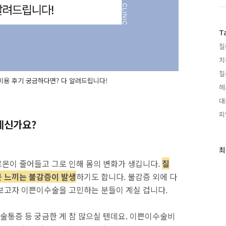
T
질
치
질
용 후기 궁금하다면? 다 알려드립니다!
헤
대
피
계신가요?
최
최
근
몬이 줄어들고 그로 인해 몸의 변화가 생깁니다.
질
글
못 느끼는 불감증이 발생
하기도 합니다. 불감증 외에 다
과
보고자 이쁜이수술을 고민하는 분들이 계실 겁니다.
인
기
글
통증 등 궁금한 게 참 많으실 텐데요. 이쁜이수술비