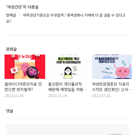
'여성건강'의 다른글
현재글
여자갱년기증상은 무엇일까 / 동맥경화나 치매에 더 잘 걸릴 수 있다고
요?
관련글
클라미디아증상치료 만
출산준비 생리불규칙
여성방광염증상 치료의
받으면 완치될까?
때문에 예정일을 어떻게
시작은 원인확인! 신사역
계산하지?
산부인과 어디에서?!
2022.11.24
2022.11.24
2022.07.21
댓글