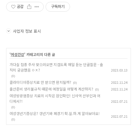
공감
구독하기
사업자 정보 표시
'
여성건강
' 카테고리의 다른 글
가다실 접종 주사 맞으러오면 지겹도록 매일 듣는 단골질문 - 솔
직히 궁금했음 ㅇㅈ?
2023.03.13
(0)
클라미디아증상치료 만 받으면 완치될까?
2022.11.24
(0)
출산준비 생리불규칙 때문에 예정일을 어떻게 계산하지?
2022.11.24
(0)
여성방광염증상 치료의 시작은 원인확인! 신사역 산부인과 어
디에서?!
2022.07.21
(0)
여성갱년기증상은? 갱년기와 폐경기 확.실.하.게 알아보아요!
2022.07.21
(0)