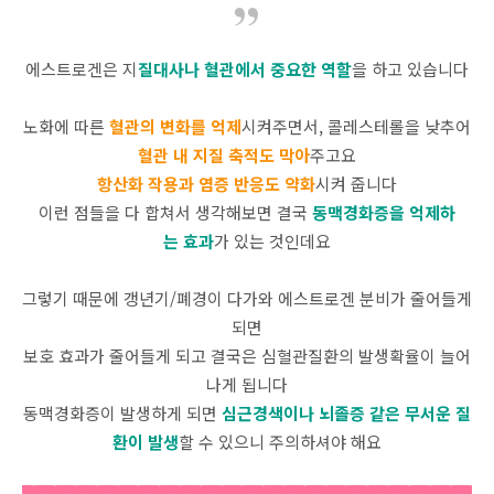
에스트로겐은 지
질대사나 혈관에서 중요한 역할
을 하고 있습니다
노화에 따른
혈관의 변화를 억제
시켜주면서, 콜레스테롤을 낮추어
혈관 내 지질 축적도 막아
주고요
항산화 작용과 염증 반응도 약화
시켜 줍니다
이런 점들을 다 합쳐서 생각해보면 결국
동맥경화증을 억제하
는 효과
가 있는 것인데요
그렇기 때문에 갱년기/폐경이 다가와 에스트로겐 분비가 줄어들게
되면
보호 효과가 줄어들게 되고 결국은 심혈관질환의 발생확율이 늘어
나게 됩니다
동맥경화증이 발생하게 되면
심근경색이나 뇌졸증 같은 무서운 질
환이 발생
할 수 있으니 주의하셔야 해요